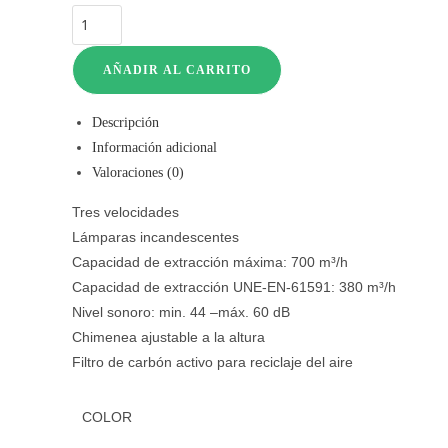
Campana
decorativa
para
AÑADIR AL CARRITO
instalación
en
Descripción
pared
Información adicional
de
Valoraciones (0)
60
Tres velocidades
cm
Lámparas incandescentes
cantidad
Capacidad de extracción máxima: 700 m³/h
Capacidad de extracción UNE-EN-61591: 380 m³/h
Nivel sonoro: min. 44 –máx. 60 dB
Chimenea ajustable a la altura
Filtro de carbón activo para reciclaje del aire
COLOR