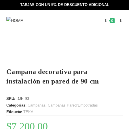
TARJAS CON UN 5% DE DESCUENTO ADICIONAL
0
Campana decorativa para
instalación en pared de 90 cm
SKU:
DJE 90
Categorías:
Campanas
,
Campanas Pared/Empotradas
Etiqueta:
TEKA
$
7,200.00