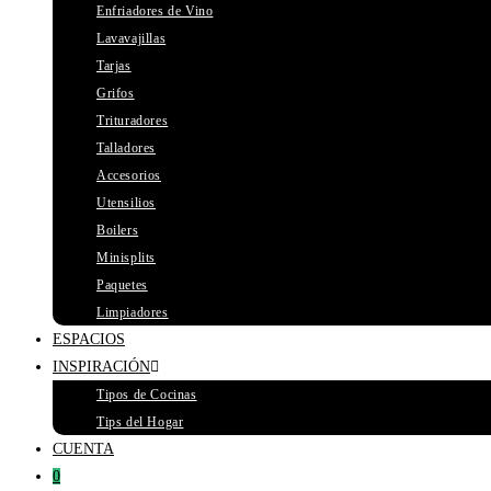
Enfriadores de Vino
Lavavajillas
Tarjas
Grifos
Trituradores
Talladores
Accesorios
Utensilios
Boilers
Minisplits
Paquetes
Limpiadores
ESPACIOS
INSPIRACIÓN
Tipos de Cocinas
Tips del Hogar
CUENTA
0