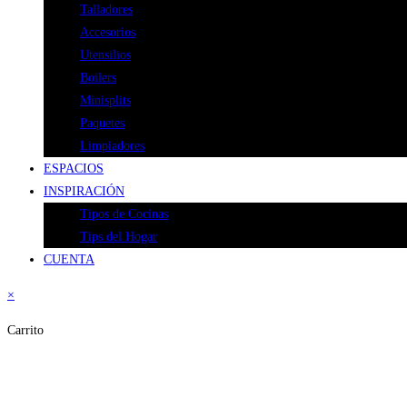
Talladores
Accesorios
Utensilios
Boilers
Minisplits
Paquetes
Limpiadores
ESPACIOS
INSPIRACIÓN
Tipos de Cocinas
Tips del Hogar
CUENTA
×
Carrito